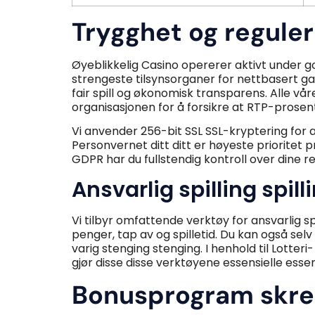
Trygghet og reguler
Øyeblikkelig Casino opererer aktivt under 
strengeste tilsynsorganer for nettbasert ga
fair spill og økonomisk transparens. Alle vå
organisasjonen for å forsikre at RTP-prosen
Vi anvender 256-bit SSL SSL-kryptering for
Personvernet ditt ditt er høyeste prioritet pr
GDPR har du fullstendig kontroll over dine 
Ansvarlig spilling spill
Vi tilbyr omfattende verktøy for ansvarlig sp
penger, tap av og spilletid. Du kan også selv 
varig stenging stenging. I henhold til Lotter
gjør disse disse verktøyene essensielle essen
Bonusprogram skre