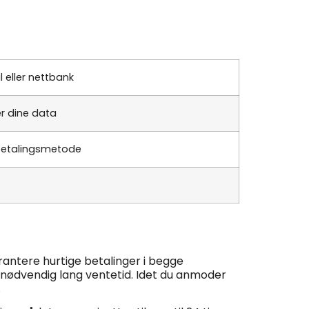
 eller nettbank
r dine data
betalingsmetode
rantere hurtige betalinger i begge
n unødvendig lang ventetid. Idet du anmoder
.