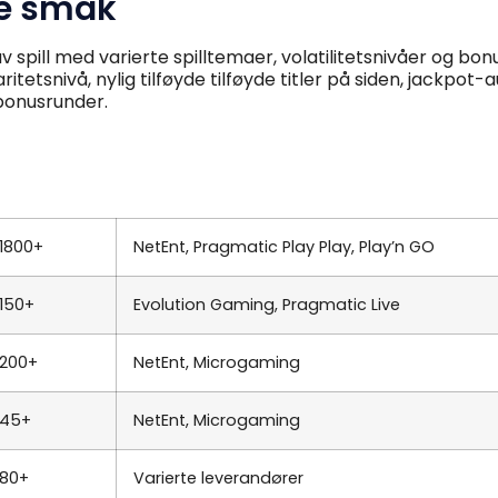
le smak
spill med varierte spilltemaer, volatilitetsnivåer og bon
tetsnivå, nylig tilføyde tilføyde titler på siden, jackpo
bonusrunder.
1800+
NetEnt, Pragmatic Play Play, Play’n GO
150+
Evolution Gaming, Pragmatic Live
200+
NetEnt, Microgaming
45+
NetEnt, Microgaming
80+
Varierte leverandører