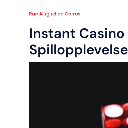
Rac Aluguel de Carros
Instant Casino
Spillopplevelse