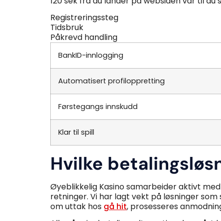
120 sek fra du lander på websiden vår til du 
Registreringssteg
Tidsbruk
Påkrevd handling
BankID-innlogging
Automatisert profiloppretting
Førstegangs innskudd
Klar til spill
Hvilke betalingsløsn
Øyeblikkelig Kasino samarbeider aktivt med 
retninger. Vi har lagt vekt på løsninger som
om uttak hos
gå hit
, prosesseres anmodninge