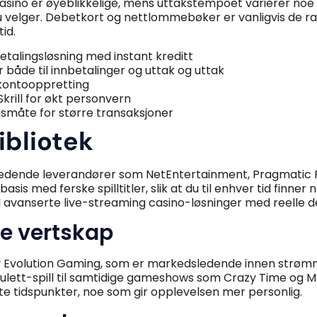
kasino er øyeblikkelige, mens uttakstempoet varierer noe 
du velger. Debetkort og nettlommebøker er vanligvis de r
id.
talingsløsning med instant kreditt
 både til innbetalinger og uttak og uttak
 kontooppretting
ill for økt personvern
gsmåte for større transaksjoner
ibliotek
jeledende leverandører som NetEntertainment, Pragmatic 
basis med ferske spilltitler, slik at du til enhver tid finn
il avanserte live-streaming casino-løsninger med reelle d
ne vertskap
v Evolution Gaming, som er markedsledende innen strømme
 rulett-spill til samtidige gameshows som Crazy Time og M
gte tidspunkter, noe som gir opplevelsen mer personlig.