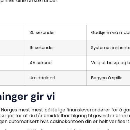
spinner dine første runder.
30 sekunder
Godkjenn via mobil
15 sekunder
Systemet innhente
45 sekund
Velg ut beløp og 
Umiddelbart
Begynn å spille
inger gir vi
Norges mest mest pålitelige finansleverandører for å ga
 sørger for at du får umiddelbar tilgang til gevinster ute
n automatisert hvis casinokontoen din er helt verifisert