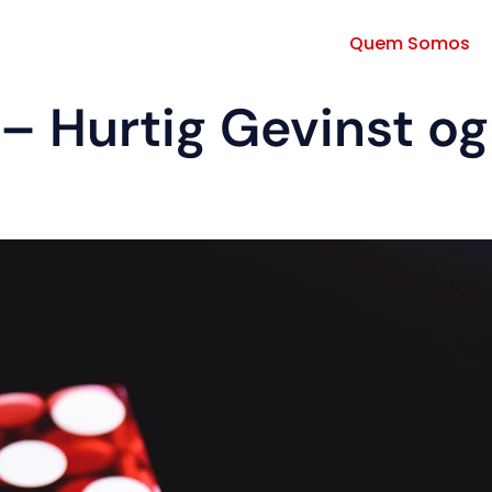
Quem Somos
 – Hurtig Gevinst o