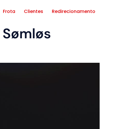
Frota
Clientes
Redirecionamento
g Sømløs