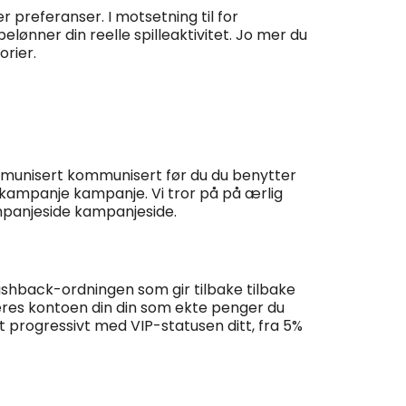
 preferanser. I motsetning til for
lønner din reelle spilleaktivitet. Jo mer du
orier.
mmunisert kommunisert før du du benytter
kampanje kampanje. Vi tror på på ærlig
kampanjeside kampanjeside.
shback-ordningen som gir tilbake tilbake
res kontoen din din som ekte penger du
vt progressivt med VIP-statusen ditt, fra 5%