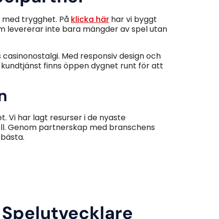
n med trygghet. På
klicka här
har vi byggt
orm levererar inte bara mängder av spel utan
s casinonostalgi. Med responsiv design och
 kundtjänst finns öppen dygnet runt för att
n
 Vi har lagt resurser i de nyaste
ciell. Genom partnerskap med branschens
 bästa.
 Spelutvecklare