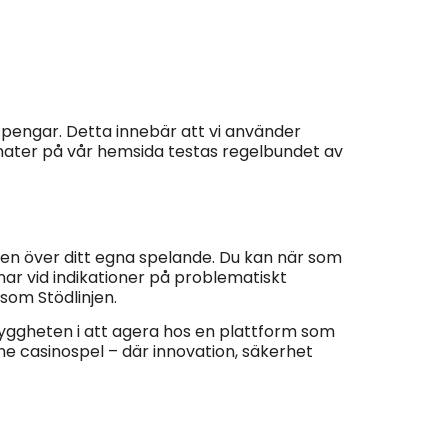
ga pengar. Detta innebär att vi använder
mater på vår hemsida testas regelbundet av
llen över ditt egna spelande. Du kan när som
rnar vid indikationer på problematiskt
som Stödlinjen.
tryggheten i att agera hos en plattform som
ne casinospel – där innovation, säkerhet