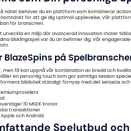
 på nätet behöver du en plattform som kombinerar actio
genomtänkt för att ge dig optimal upplevelse. Vår plattf
ban för branschen.
t utveckla en miljö där avancerad innovation möter tidlö
dina älsklingsspel var du än befinner dig. Vår engagerade
fri.
r BlazeSpins på Spelbransche
 men få kan uppnå vår kombination av bredd och kvalitet.
håller en personlig touch som gör samtliga session spe
tformens bibliotek ständigt förnyas med det senaste och
premiumproviders
tid
verstiger 10 MSEK kronor
ba transaktioner
r Apple och Android
mfattande Spelutbud och