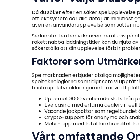
Då du söker efter en säker spelupplevelse
ett ekosystem där alla detalj är minutiöst 
även en användarupplevelse som sätter rib
Sedan starten har vi koncentrerat oss på at
raketsnabba laddningstider kan du njuta av 
säkerställa att din upplevelse förblir problem
Faktorer som Utmärke
Spelmarknaden erbjuder otaliga möjligheter,
spelteknologierna samtidigt som vi upprätt
bästa spelutvecklare garanterar vi att plat
Uppemot 3000 verifierade slots från 
Live casino med erfarna dealers i reell 
Växande jackpottar som regelbundet ö
Crypto-support för anonyma och snab
Mobil- app med total funktionalitet fö
Vårt omfattande O