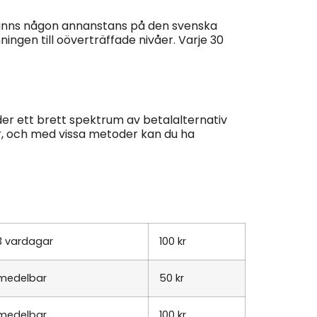
 finns någon annanstans på den svenska
ngen till oöverträffade nivåer. Varje 30
der ett brett spektrum av betalalternativ
ar, och med vissa metoder kan du ha
3 vardagar
100 kr
medelbar
50 kr
medelbar
100 kr