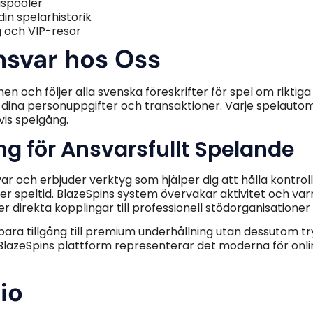
ispooler
n spelarhistorik
g och VIP-resor
nsvar hos Oss
nen och följer alla svenska föreskrifter för spel om rikti
 dina personuppgifter och transaktioner. Varje spelauto
vis spelgång.
 för Ansvarsfullt Spelande
ar och erbjuder verktyg som hjälper dig att hålla kontro
ller speltid. BlazeSpins system övervakar aktivitet och va
direkta kopplingar till professionell stödorganisationer 
e bara tillgång till premium underhållning utan dessutom 
 BlazeSpins plattform representerar det moderna för onli
io