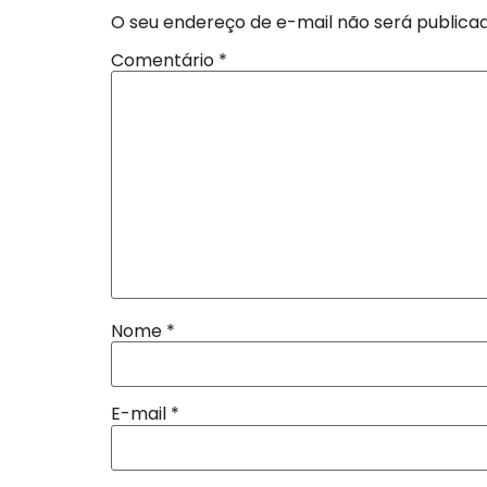
O seu endereço de e-mail não será publicad
Comentário
*
Nome
*
E-mail
*