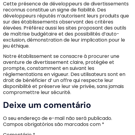
Cette présence de développeurs de divertissements
reconnus constitue un signe de fiabilité. Des
développeurs réputés n’autorisent leurs produits que
sur des établissements observant des critères
élevées. Préférez aussi les sites proposant des outils
de maîtrise budgétaire et des possibilités d’auto-
exclusion, démonstration de leur implication pour le
jeu éthique.
Notre établissement se consacre à procurer une
aventure de divertissement claire, protégée et
prompte, constamment en suivant les
réglementations en vigueur. Des utilisateurs sont en
droit de bénéficier d’ un offre qui respecte leur
disponibilité et préserve leur vie privée, sans jamais
compromettre leur sécurité.
Deixe um comentário
O seu endereço de e-mail não será publicado.
Campos obrigatórios são marcados com
*
Comentário
*