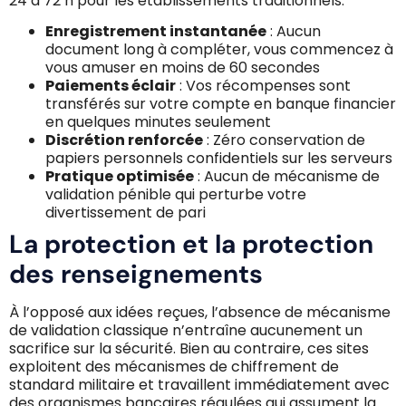
24 à 72 h pour les établissements traditionnels.
Enregistrement instantanée
: Aucun
document long à compléter, vous commencez à
vous amuser en moins de 60 secondes
Paiements éclair
: Vos récompenses sont
transférés sur votre compte en banque financier
en quelques minutes seulement
Discrétion renforcée
: Zéro conservation de
papiers personnels confidentiels sur les serveurs
Pratique optimisée
: Aucun de mécanisme de
validation pénible qui perturbe votre
divertissement de pari
La protection et la protection
des renseignements
À l’opposé aux idées reçues, l’absence de mécanisme
de validation classique n’entraîne aucunement un
sacrifice sur la sécurité. Bien au contraire, ces sites
exploitent des mécanismes de chiffrement de
standard militaire et travaillent immédiatement avec
des organismes bancaires régulées qui assument la