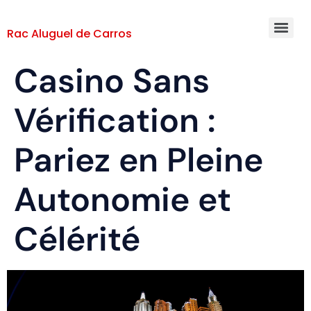
Rac Aluguel de Carros
Casino Sans
Vérification :
Pariez en Pleine
Autonomie et
Célérité