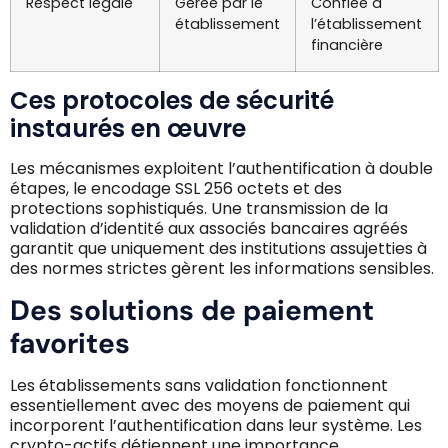
Respect légale
Gérée par le
Confiée à
établissement
l’établissement
financière
Ces protocoles de sécurité
instaurés en œuvre
Les mécanismes exploitent l’authentification à double
étapes, le encodage SSL 256 octets et des
protections sophistiqués. Une transmission de la
validation d’identité aux associés bancaires agréés
garantit que uniquement des institutions assujetties à
des normes strictes gèrent les informations sensibles.
Des solutions de paiement
favorites
Les établissements sans validation fonctionnent
essentiellement avec des moyens de paiement qui
incorporent l’authentification dans leur système. Les
crypto-actifs détiennent une importance