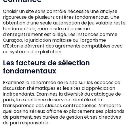
Choisir un site sans contrôle nécessite une analyse
rigoureuse de plusieurs critères fondamentaux. Une
obtention d’une seule autorisation de jeu valable reste
fondamentale, même si le mécanisme
d’enregistrement est allégé. Les instances comme
Curaçao, la juridiction maltaise ou l’organisme
d’Estonie délivrent des agréments compatibles avec
ce système d’exploitation.
Les facteurs de sélection
fondamentaux
Examinez la renommée de le site sur les espaces de
discussion thématiques et les sites d’appréciation
indépendants. Examinez la diversité du catalogue de
paris, la excellence du service clientèle et la
transparence des clauses contractuelles. N’importe
quel casino sérieux affiche explicitement ses plafonds
de paiement, ses durées de gestion et ses directives
de pari responsable.