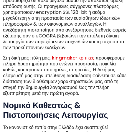
προσδιορίζει σε πολύ μεγάλο βαθμό την απολύτως ομαλή
απόδοση αυτής. Οι προηγμένες σύγχρονες πλατφόρμες
χρησιμοποιούν encryption SSL 128-bit ή ακόμα
μεγαλύτερη για τη προστασία των ευαίσθητων ιδιωτικών
πληροφοριών & των οικονομικών συναλλαγών. Η
ανεξάρτητη πιστοποίηση από ανεξάρτητους διεθνείς φορείς
εξέτασης σαν ο eCOGRA βεβαιώνει την απόλυτη δίκαιη
λειτουργία των παρεχόμενων παιχνιδιών και τη τυχαιότητα
των προκύπτοντων ενδείξεων.
Στη δική μας πύλη μας,
kingmaker κριτικες
προσφέρουμε
πλήρη δραστηριότητα που ενώνει προστασία, ποικιλία
καθώς και προσωποποιημένες υπηρεσίες. Η δική μας
δέσμευσή μας στην υπεύθυνη διασκέδαση φαίνεται σε κάθε
διάσταση των διαθέσιμων χαρακτηριστικών μας, από τη
στιγμή την δημιουργία λογαριασμού έως την πλήρη
εξυπηρέτηση μετά την πρώτη αγορά.
Νομικό Καθεστώς &
Πιστοποιήσεις Λειτουργίας
Το κανονιστικό τοπίο στην Ελλάδα έχει αναπτυχθεί