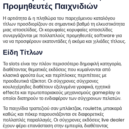
Προμηθευτές Παιχνιδιών
Η αρτιότητα & η πληθώρα του παρεχόμενου καταλόγου
τίτλων προσδιορίζουν σε σημαντικό βαθμό τη ελκυστικότητα
μιας ιστοσελίδας. Οι κορυφαίες κορυφαίες ιστοσελίδες
συνεργάζονται με πολλαπλούς προμηθευτές software για
να να προσφέρουν εκατοντάδες ή ακόμα και χιλιάδες τίτλους.
Είδη Τίτλων
Τα slots είναι την πλέον περισσότερο δημοφιλή κατηγορία,
διαθέτοντας θεματικές εκδόσεις που κυμαίνονται από
κλασικά φρούτα έως και περίπλοκες περιπέτειες με
προοδευτικά τζάκποτ. Οι σύγχρονες σύγχρονες
κουλοχέρηδες διαθέτουν εξελιγμένα γραφικά, ηχητικά
effects και πρωτοποριακούς μηχανισμούς gameplay οι
οποίοι διατηρούν το ενδιαφέρον των σύγχρονων πελατών.
Τα παιχνίδια τραπεζιού σαν μπλάκτζακ, roulette, μπακαρά
καθώς και πόκερ παρουσιάζονται σε διαφορετικές
πολλαπλές παραλλαγές. Οι σύγχρονες εκδόσεις live dealer
έχουν φέρει επανάσταση στην εμπειρία, διαθέτοντας