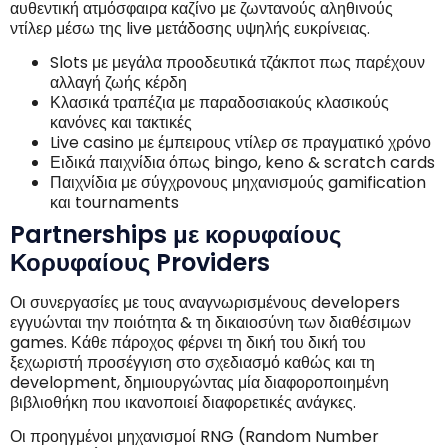
αυθεντική ατμόσφαιρα καζίνο με ζωντανούς αληθινούς
ντίλερ μέσω της live μετάδοσης υψηλής ευκρίνειας.
Slots με μεγάλα προοδευτικά τζάκποτ πως παρέχουν
αλλαγή ζωής κέρδη
Κλασικά τραπέζια με παραδοσιακούς κλασικούς
κανόνες και τακτικές
Live casino με έμπειρους ντίλερ σε πραγματικό χρόνο
Ειδικά παιχνίδια όπως bingo, keno & scratch cards
Παιχνίδια με σύγχρονους μηχανισμούς gamification
και tournaments
Partnerships με κορυφαίους
Κορυφαίους Providers
Οι συνεργασίες με τους αναγνωρισμένους developers
εγγυώνται την ποιότητα & τη δικαιοσύνη των διαθέσιμων
games. Κάθε πάροχος φέρνει τη δική του δική του
ξεχωριστή προσέγγιση στο σχεδιασμό καθώς και τη
development, δημιουργώντας μία διαφοροποιημένη
βιβλιοθήκη που ικανοποιεί διαφορετικές ανάγκες.
Οι προηγμένοι μηχανισμοί RNG (Random Number