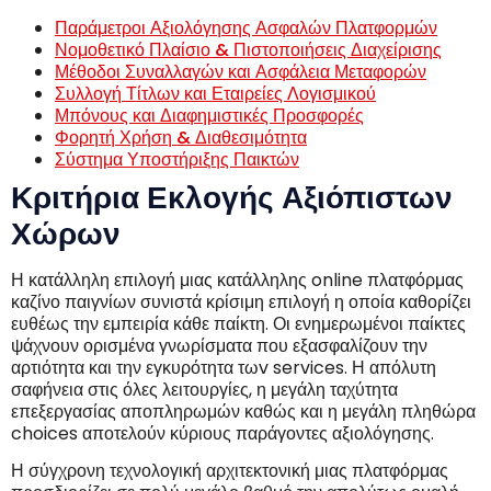
Παράμετροι Αξιολόγησης Ασφαλών Πλατφορμών
Νομοθετικό Πλαίσιο & Πιστοποιήσεις Διαχείρισης
Μέθοδοι Συναλλαγών και Ασφάλεια Μεταφορών
Συλλογή Τίτλων και Εταιρείες Λογισμικού
Μπόνους και Διαφημιστικές Προσφορές
Φορητή Χρήση & Διαθεσιμότητα
Σύστημα Υποστήριξης Παικτών
Κριτήρια Εκλογής Αξιόπιστων
Χώρων
Η κατάλληλη επιλογή μιας κατάλληλης online πλατφόρμας
καζίνο παιγνίων συνιστά κρίσιμη επιλογή η οποία καθορίζει
ευθέως την εμπειρία κάθε παίκτη. Οι ενημερωμένοι παίκτες
ψάχνουν ορισμένα γνωρίσματα που εξασφαλίζουν την
αρτιότητα και την εγκυρότητα τωv services. Η απόλυτη
σαφήνεια στις όλες λειτουργίες, η μεγάλη ταχύτητα
επεξεργασίας αποπληρωμών καθώς και η μεγάλη πληθώρα
choices αποτελούν κύριους παράγοντες αξιολόγησης.
Η σύγχρονη τεχνολογική αρχιτεκτονική μιας πλατφόρμας