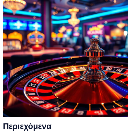
Περιεχόμενα