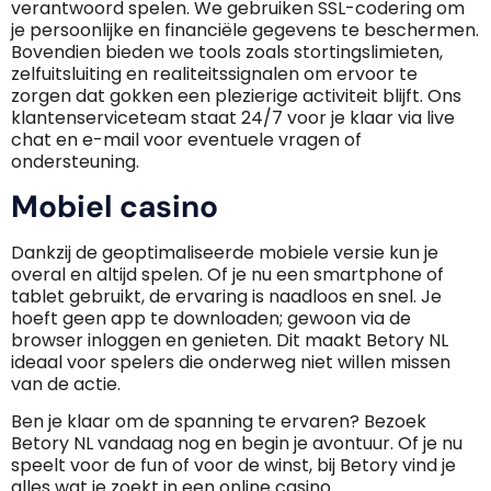
verantwoord spelen. We gebruiken SSL-codering om
je persoonlijke en financiële gegevens te beschermen.
Bovendien bieden we tools zoals stortingslimieten,
zelfuitsluiting en realiteitssignalen om ervoor te
zorgen dat gokken een plezierige activiteit blijft. Ons
klantenserviceteam staat 24/7 voor je klaar via live
chat en e-mail voor eventuele vragen of
ondersteuning.
Mobiel casino
Dankzij de geoptimaliseerde mobiele versie kun je
overal en altijd spelen. Of je nu een smartphone of
tablet gebruikt, de ervaring is naadloos en snel. Je
hoeft geen app te downloaden; gewoon via de
browser inloggen en genieten. Dit maakt Betory NL
ideaal voor spelers die onderweg niet willen missen
van de actie.
Ben je klaar om de spanning te ervaren? Bezoek
Betory NL vandaag nog en begin je avontuur. Of je nu
speelt voor de fun of voor de winst, bij Betory vind je
alles wat je zoekt in een online casino.