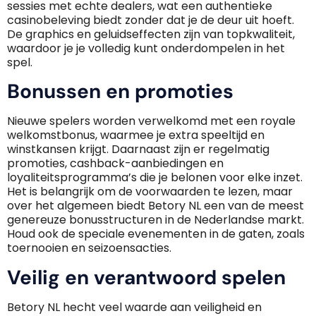
sessies met echte dealers, wat een authentieke
casinobeleving biedt zonder dat je de deur uit hoeft.
De graphics en geluidseffecten zijn van topkwaliteit,
waardoor je je volledig kunt onderdompelen in het
spel.
Bonussen en promoties
Nieuwe spelers worden verwelkomd met een royale
welkomstbonus, waarmee je extra speeltijd en
winstkansen krijgt. Daarnaast zijn er regelmatig
promoties, cashback-aanbiedingen en
loyaliteitsprogramma’s die je belonen voor elke inzet.
Het is belangrijk om de voorwaarden te lezen, maar
over het algemeen biedt Betory NL een van de meest
genereuze bonusstructuren in de Nederlandse markt.
Houd ook de speciale evenementen in de gaten, zoals
toernooien en seizoensacties.
Veilig en verantwoord spelen
Betory NL hecht veel waarde aan veiligheid en