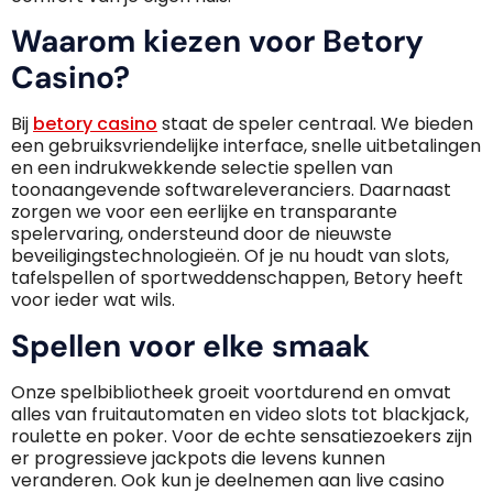
Waarom kiezen voor Betory
Casino?
Bij
betory casino
staat de speler centraal. We bieden
een gebruiksvriendelijke interface, snelle uitbetalingen
en een indrukwekkende selectie spellen van
toonaangevende softwareleveranciers. Daarnaast
zorgen we voor een eerlijke en transparante
spelervaring, ondersteund door de nieuwste
beveiligingstechnologieën. Of je nu houdt van slots,
tafelspellen of sportweddenschappen, Betory heeft
voor ieder wat wils.
Spellen voor elke smaak
Onze spelbibliotheek groeit voortdurend en omvat
alles van fruitautomaten en video slots tot blackjack,
roulette en poker. Voor de echte sensatiezoekers zijn
er progressieve jackpots die levens kunnen
veranderen. Ook kun je deelnemen aan live casino