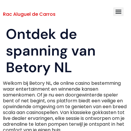
Rac Aluguel de Carros
Ontdek de
spanning van
Betory NL
Welkom bij Betory NL, de online casino bestemming
waar entertainment en winnende kansen
samenkomen. Of je nu een doorgewinterde speler
bent of net begint, ons platform biedt een veilige en
opwindende omgeving om te genieten van een breed
scala aan casinospellen. Van klassieke gokkasten tot
live dealer ervaringen, elke sessie is ontworpen om je
adrenaline te laten pompen terwijl je ontspant in het
comfort van je eigen huis.