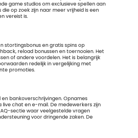
nde game studios om exclusieve spellen aan
 die op zoek zijn naar meer vrijheid is een
n vereist is.
 stortingsbonus en gratis spins op
ashback, reload bonussen en toernooien. Het
n of andere voordelen. Het is belangrijk
rwaarden redelijk in vergelijking met
ante promoties.
al en bankoverschrijvingen. Opnames
ia live chat en e-mail. De medewerkers zijn
 FAQ-sectie waar veelgestelde vragen
ndersteuning voor dringende zaken. De