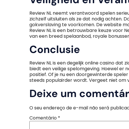
Review NL neemt verantwoord spelen serieus. 
zichzelf uitsluiten als ze dat nodig achte
gokverslaving te voorkomen. De website maa
Review NL is een betrouwbare keuze voor Ned
van een breed spelaanbod, royale bonussen
Conclusie
Review NL is een degelijk online casino dat 
biedt een veilige spelomgeving. Hoewel er n
positief. Of je nu een doorgewinterde speler
steeds populairder wordt. Vergeet niet om 
Deixe um comentár
O seu endereço de e-mail não será publicad
Comentário
*