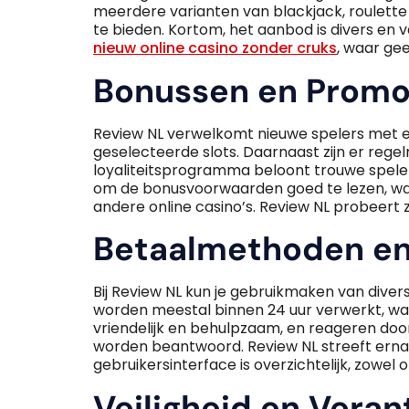
meerdere varianten van blackjack, roulett
te bieden. Kortom, het aanbod is divers en va
nieuw online casino zonder cruks
, waar gee
Bonussen en Promo
Review NL verwelkomt nieuwe spelers met ee
geselecteerde slots. Daarnaast zijn er rege
loyaliteitsprogramma beloont trouwe speler
om de bonusvoorwaarden goed te lezen, want
andere online casino’s. Review NL probeert 
Betaalmethoden en
Bij Review NL kun je gebruikmaken van dive
worden meestal binnen 24 uur verwerkt, wat s
vriendelijk en behulpzaam, en reageren doo
worden beantwoord. Review NL streeft erna
gebruikersinterface is overzichtelijk, zowel
Veiligheid en Vera