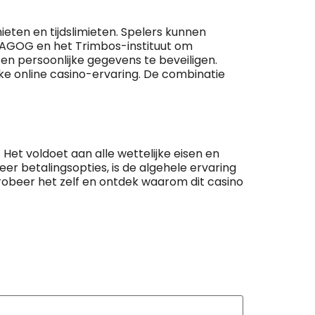
ieten en tijdslimieten. Spelers kunnen
s AGOG en het Trimbos-instituut om
en persoonlijke gegevens te beveiligen.
uke online casino-ervaring. De combinatie
 Het voldoet aan alle wettelijke eisen en
er betalingsopties, is de algehele ervaring
 Probeer het zelf en ontdek waarom dit casino