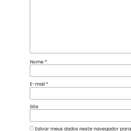
Nome
*
E-mail
*
Site
Salvar meus dados neste navegador para