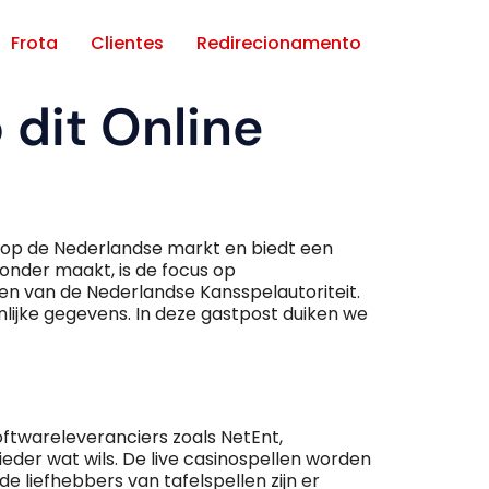
Frota
Clientes
Redirecionamento
 dit Online
ek op de Nederlandse markt en biedt een
zonder maakt, is de focus op
isen van de Nederlandse Kansspelautoriteit.
lijke gegevens. In deze gastpost duiken we
ftwareleveranciers zoals NetEnt,
ieder wat wils. De live casinospellen worden
 liefhebbers van tafelspellen zijn er