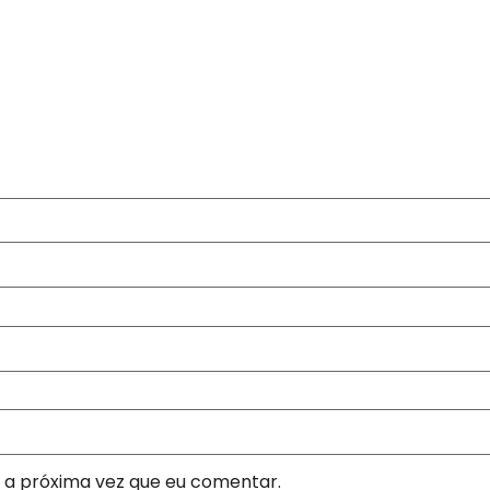
 a próxima vez que eu comentar.