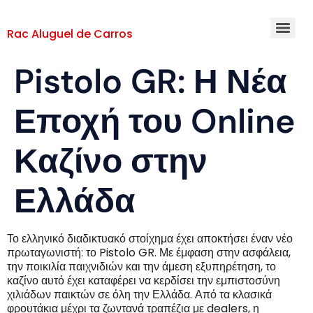
Rac Aluguel de Carros
Pistolo GR: Η Νέα
Εποχή του Online
Καζίνο στην
Ελλάδα
Το ελληνικό διαδικτυακό στοίχημα έχει αποκτήσει έναν νέο
πρωταγωνιστή: το Pistolo GR. Με έμφαση στην ασφάλεια,
την ποικιλία παιχνιδιών και την άμεση εξυπηρέτηση, το
καζίνο αυτό έχει καταφέρει να κερδίσει την εμπιστοσύνη
χιλιάδων παικτών σε όλη την Ελλάδα. Από τα κλασικά
φρουτάκια μέχρι τα ζωντανά τραπέζια με dealers, η