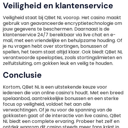
Veiligheid en klantenservice
Veiligheid staat bij QBet NL voorop. Het casino maakt
gebruik van geavanceerde encryptietechnologie om
jouw gegevens te beschermen. Daarnaast is de
klantenservice 24/7 bereikbaar via live chat en e-
mail, met een vriendelijke en behulpzame houding. Of
je nu vragen hebt over stortingen, bonussen of
spellen, het team staat altijd klaar. Ook biedt QBet NL
verantwoorde speelopties, zoals stortingslimieten en
zelfuitsluiting, om gokken leuk en veilig te houden.
Conclusie
Kortom, QBet NL is een uitstekende keuze voor
iedereen die van online casino’s houdt. Met een breed
spelaanbod, aantrekkelijke bonussen en een sterke
focus op veiligheid, voldoet het aan alle
verwachtingen. Of je nu voor de spanning van de
gokkasten gaat of de interactie van live casino, QBet
NL biedt een complete ervaring. Probeer het zelf en
ontdek waarom dit casino steeds meer fans krijgt in