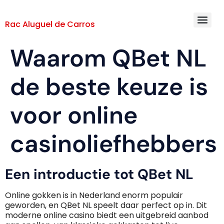
Rac Aluguel de Carros
Waarom QBet NL
de beste keuze is
voor online
casinoliefhebbers
Een introductie tot QBet NL
Online gokken is in Nederland enorm populair
geworden, en QBet NL speelt daar perfect op in. Dit
moderne online casino biedt een uitgebreid aanbod