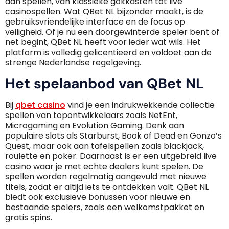
aan spellen, van klassieke gokkasten tot live
casinospellen. Wat QBet NL bijzonder maakt, is de
gebruiksvriendelijke interface en de focus op
veiligheid. Of je nu een doorgewinterde speler bent of
net begint, QBet NL heeft voor ieder wat wils. Het
platform is volledig gelicentieerd en voldoet aan de
strenge Nederlandse regelgeving.
Het spelaanbod van QBet NL
Bij
qbet casino
vind je een indrukwekkende collectie
spellen van topontwikkelaars zoals NetEnt,
Microgaming en Evolution Gaming. Denk aan
populaire slots als Starburst, Book of Dead en Gonzo’s
Quest, maar ook aan tafelspellen zoals blackjack,
roulette en poker. Daarnaast is er een uitgebreid live
casino waar je met echte dealers kunt spelen. De
spellen worden regelmatig aangevuld met nieuwe
titels, zodat er altijd iets te ontdekken valt. QBet NL
biedt ook exclusieve bonussen voor nieuwe en
bestaande spelers, zoals een welkomstpakket en
gratis spins.