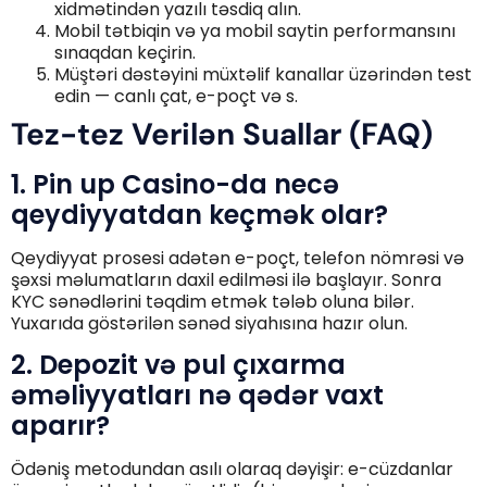
xidmətindən yazılı təsdiq alın.
Mobil tətbiqin və ya mobil saytin performansını
sınaqdan keçirin.
Müştəri dəstəyini müxtəlif kanallar üzərindən test
edin — canlı çat, e-poçt və s.
Tez-tez Verilən Suallar (FAQ)
1. Pin up Casino-da necə
qeydiyyatdan keçmək olar?
Qeydiyyat prosesi adətən e-poçt, telefon nömrəsi və
şəxsi məlumatların daxil edilməsi ilə başlayır. Sonra
KYC sənədlərini təqdim etmək tələb oluna bilər.
Yuxarıda göstərilən sənəd siyahısına hazır olun.
2. Depozit və pul çıxarma
əməliyyatları nə qədər vaxt
aparır?
Ödəniş metodundan asılı olaraq dəyişir: e-cüzdanlar