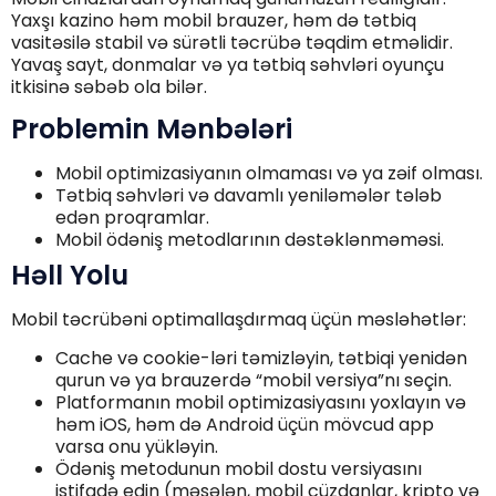
Yaxşı kazino həm mobil brauzer, həm də tətbiq
vasitəsilə stabil və sürətli təcrübə təqdim etməlidir.
Yavaş sayt, donmalar və ya tətbiq səhvləri oyunçu
itkisinə səbəb ola bilər.
Problemin Mənbələri
Mobil optimizasiyanın olmaması və ya zəif olması.
Tətbiq səhvləri və davamlı yeniləmələr tələb
edən proqramlar.
Mobil ödəniş metodlarının dəstəklənməməsi.
Həll Yolu
Mobil təcrübəni optimallaşdırmaq üçün məsləhətlər:
Cache və cookie-ləri təmizləyin, tətbiqi yenidən
qurun və ya brauzerdə “mobil versiya”nı seçin.
Platformanın mobil optimizasiyasını yoxlayın və
həm iOS, həm də Android üçün mövcud app
varsa onu yükləyin.
Ödəniş metodunun mobil dostu versiyasını
istifadə edin (məsələn, mobil cüzdanlar, kripto və