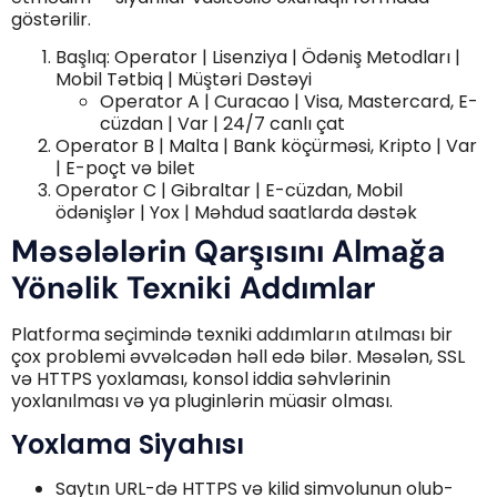
göstərilir.
Başlıq: Operator | Lisenziya | Ödəniş Metodları |
Mobil Tətbiq | Müştəri Dəstəyi
Operator A | Curacao | Visa, Mastercard, E-
cüzdan | Var | 24/7 canlı çat
Operator B | Malta | Bank köçürməsi, Kripto | Var
| E-poçt və bilet
Operator C | Gibraltar | E-cüzdan, Mobil
ödənişlər | Yox | Məhdud saatlarda dəstək
Məsələlərin Qarşısını Almağa
Yönəlik Texniki Addımlar
Platforma seçimində texniki addımların atılması bir
çox problemi əvvəlcədən həll edə bilər. Məsələn, SSL
və HTTPS yoxlaması, konsol iddia səhvlərinin
yoxlanılması və ya pluginlərin müasir olması.
Yoxlama Siyahısı
Saytın URL-də HTTPS və kilid simvolunun olub-