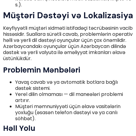
s.).
Müştəri Dəstəyi və Lokalizasiya
Keyfiyyətli müştəri xidməti istifadəçi təcrübəsinin vacib
hissəsidir. Suallara sürətli cavab, problemlərin operativ
həlli və yerli dil dəstəyi oyunçular üçün çox önəmlidir.
Azərbaycandakı oyunçular üçün Azərbaycan dilində
dəstək və yerli valyuta ilə əməliyyat imkanları əlavə
üstünlükdür.
Problemin Mənbələri
Yavaş cavab və ya avtomatik botlara bağlı
dəstək sistemi.
Yerel dilin olmaması — dil maneələri problemi
artırır.
Müştəri məmnuniyyəti üçün əlavə vasitələrin
yoxluğu (əsasən telefon dəstəyi və ya canlı
söhbət).
Həll Yolu