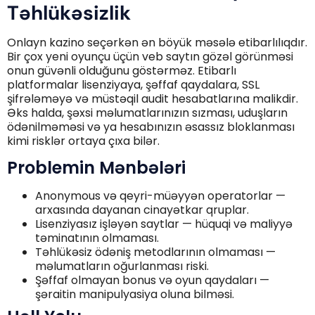
Təhlükəsizlik
Onlayn kazino seçərkən ən böyük məsələ etibarlılıqdır.
Bir çox yeni oyunçu üçün veb saytın gözəl görünməsi
onun güvənli olduğunu göstərməz. Etibarlı
platformalar lisenziyaya, şəffaf qaydalara, SSL
şifrələməyə və müstəqil audit hesabatlarına malikdir.
Əks halda, şəxsi məlumatlarınızın sızması, uduşların
ödənilməməsi və ya hesabınızın əsassız bloklanması
kimi risklər ortaya çıxa bilər.
Problemin Mənbələri
Anonymous və qeyri-müəyyən operatorlar —
arxasında dayanan cinayətkar qruplar.
Lisenziyasız işləyən saytlar — hüquqi və maliyyə
təminatının olmaması.
Təhlükəsiz ödəniş metodlarının olmaması —
məlumatların oğurlanması riski.
Şəffaf olmayan bonus və oyun qaydaları —
şəraitin manipulyasiya oluna bilməsi.