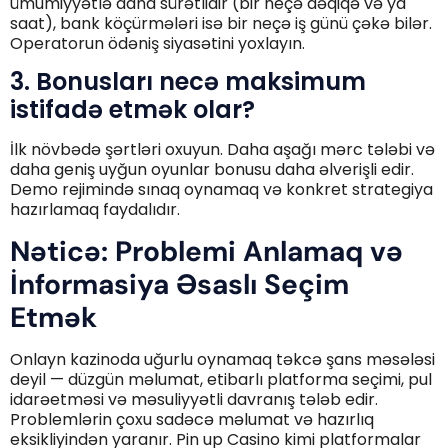
ümumiyyətlə daha sürətlidir (bir neçə dəqiqə və ya
saat), bank köçürmələri isə bir neçə iş günü çəkə bilər.
Operatorun ödəniş siyasətini yoxlayın.
3. Bonusları necə maksimum
istifadə etmək olar?
İlk növbədə şərtləri oxuyun. Daha aşağı mərc tələbi və
daha geniş uyğun oyunlar bonusu daha əlverişli edir.
Demo rejimində sınaq oynamaq və konkret strategiya
hazırlamaq faydalıdır.
Nəticə: Problemi Anlamaq və
İnformasiya Əsaslı Seçim
Etmək
Onlayn kazinoda uğurlu oynamaq təkcə şans məsələsi
deyil — düzgün məlumat, etibarlı platforma seçimi, pul
idarəetməsi və məsuliyyətli davranış tələb edir.
Problemlərin çoxu sadəcə məlumat və hazırlıq
eksikliyindən yaranır. Pin up Casino kimi platformalar