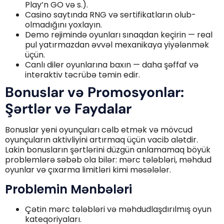
Play’n GO və s.).
Casino saytında RNG və sertifikatların olub-
olmadığını yoxlayın.
Demo rejimində oyunları sınaqdan keçirin — real
pul yatırmazdan əvvəl mexanikaya yiyələnmək
üçün.
Canlı diler oyunlarına baxın — daha şəffaf və
interaktiv təcrübə təmin edir.
Bonuslar və Promosyonlar:
Şərtlər və Faydalar
Bonuslar yeni oyunçuları cəlb etmək və mövcud
oyunçuların aktivliyini artırmaq üçün vacib alətdir.
Lakin bonusların şərtlərini düzgün anlamamaq böyük
problemlərə səbəb ola bilər: mərc tələbləri, məhdud
oyunlar və çıxarma limitləri kimi məsələlər.
Problemin Mənbələri
Çətin mərc tələbləri və məhdudlaşdırılmış oyun
kateqoriyaları.