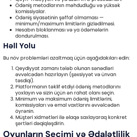
Ödəniş metodlarının məhdudluğu və yüksək
komissiyalar.
Ödəniş siyasətinin şəffaf olmaması —
minimum/maximum limitlərin gizlədilməsi.
Hesabın bloklanması və ya ödəmələrin
dondurulması.
Həll Yolu
Bu növ problemləri azaltmaq üçün aşağıdakıları edin:
Qeydiyyat zamanı tələb olunan sənədləri
əvvəlcədən hazırlayın (şəxsiyyət və ünvan
təsdiqi).
Platformanın təklif etdiyi ödəniş metodlarını
yoxlayın və sizin üçün ən rahat olanı seçin.
Minimum və maksimum ödəniş limitlərini,
komissiyaları və emal vaxtlarını əvvəlcədən
öyrənin.
Müştəri xidmətləri ilə əlaqə saxlayaraq konkret
şərtləri dəqiqləşdirin.
Oyunların Seçimi və Ədalətlilik